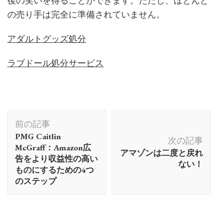
後の笑いを得ることができます。ただし、ほとんど
の売り手は完全に準備されていません。
アダルトグッズ処分
ラブドール処分サービス
投
前の記事
稿
PMG Caitlin
次の記事
ナ
McGraff：Amazon広
アマゾンは二度と戻れ
ビ
告をより収益性の高い
ない！
ものにするための4つ
ゲ
のステップ
ー
シ
ョ