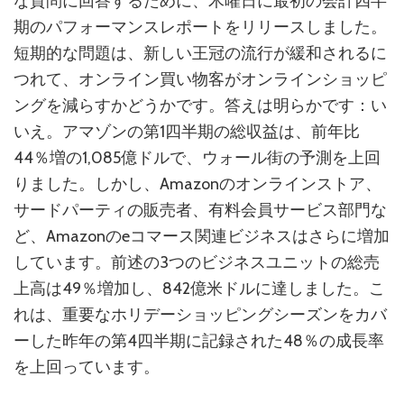
な質問に回答するために、木曜日に最初の会計四半
期のパフォーマンスレポートをリリースしました。
短期的な問題は、新しい王冠の流行が緩和されるに
つれて、オンライン買い物客がオンラインショッピ
ングを減らすかどうかです。答えは明らかです：い
いえ。アマゾンの第1四半期の総収益は、前年比
44％増の1,085億ドルで、ウォール街の予測を上回
りました。しかし、Amazonのオンラインストア、
サードパーティの販売者、有料会員サービス部門な
ど、Amazonのeコマース関連ビジネスはさらに増加
し​​ています。前述の3つのビジネスユニットの総売
上高は49％増加し、842億米ドルに達しました。こ
れは、重要なホリデーショッピングシーズンをカバ
ーした昨年の第4四半期に記録された48％の成長率
を上回っています。