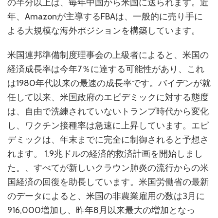
の半分以上は、毎年中国から米国に送られます。近
年、Amazonが主導するFBAは、一般的に売り手に
よる大規模な海外ポジションを構築しています。
米国連邦準備制度理事会の上級者によると、米国の
経済成長率は今年7％に達する可能性があり、これ
は1980年代以来の最速の成長率です。バイデンが就
任して以来、米国政府のエピデミックに対する態度
は、自由で洗練されていないトランプ時代から変化
し、ワクチン接種率は急速に上昇しています。エピ
デミックは、年末までに完全に制御されると予想さ
れます。 1.9兆ドルの経済的救済計画を開始しまし
た。、すべてが新しいクラウン肺炎の流行からの米
国経済の回復を助長しています。米国労働省の最新
のデータによると、米国の非農業雇用の数は3月に
916,000増加し、昨年8月以来最大の増加となっ